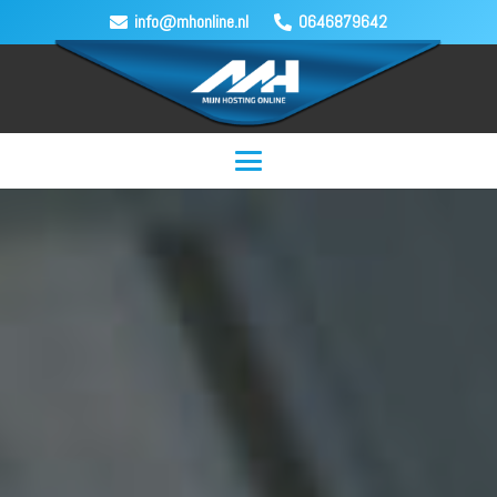
info@mhonline.nl
0646879642