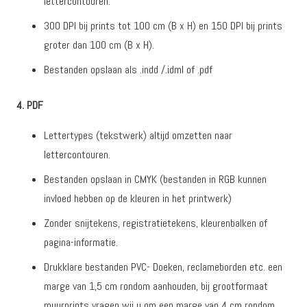
lettercontouren.
300 DPI bij prints tot 100 cm (B x H) en 150 DPI bij prints
groter dan 100 cm (B x H).
Bestanden opslaan als .indd /.idml of .pdf
4. PDF
Lettertypes (tekstwerk) altijd omzetten naar
lettercontouren.
Bestanden opslaan in CMYK (bestanden in RGB kunnen
invloed hebben op de kleuren in het printwerk)
Zonder snijtekens, registratietekens, kleurenbalken of
pagina-informatie.
Drukklare bestanden PVC- Doeken, reclameborden etc. een
marge van 1,5 cm rondom aanhouden, bij grootformaat
muurprints vragen wij u om een marge van 4 cm rondom