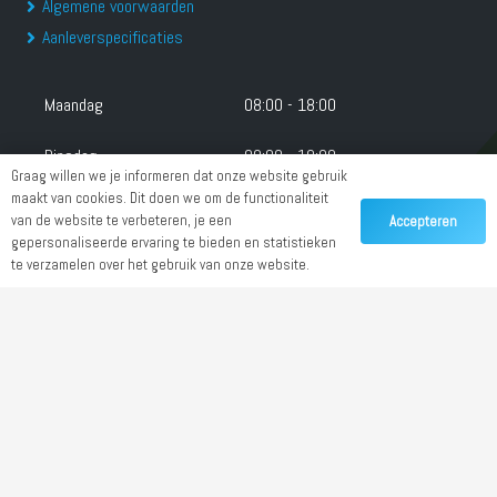
Algemene voorwaarden
Aanleverspecificaties
Maandag
08:00 - 18:00
Dinsdag
08:00 - 18:00
Graag willen we je informeren dat onze website gebruik
maakt van cookies. Dit doen we om de functionaliteit
Woensdag
08:00 - 18:00
van de website te verbeteren, je een
Accepteren
gepersonaliseerde ervaring te bieden en statistieken
Donderdag
08:00 - 18:00
te verzamelen over het gebruik van onze website.
Vrijdag
08:00 - 18:00
Zaterdag
Gesloten
Zondag
Gesloten