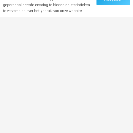
gepersonaliseerde ervaring te bieden en statistieken
te verzamelen over het gebruik van onze website.
Catalogus 2025
Offerte aanvragen
WhatsApp