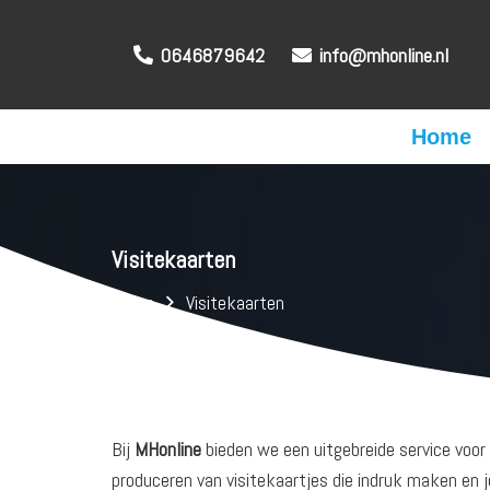
0646879642
info@mhonline.nl
Home
Visitekaarten
Home
Visitekaarten
Bij
MHonline
bieden we een uitgebreide service voo
produceren van visitekaartjes die indruk maken en j